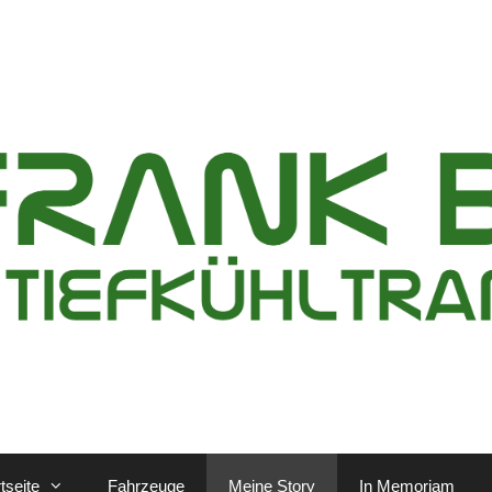
tseite
Fahrzeuge
Meine Story
In Memoriam